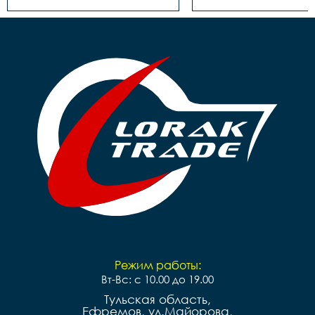
картридж

картридж

Тормоза		 задний- 
Тормоза		 задний- 
ножной, передний-ручной

ножной, передний-р
Покрышки		14**2,125

Покрышки		16*2,125

Втулки		сталь

Обода		сталь черные

Обода		сталь черные

Рулевая		резьбовая

Рулевая		резьбовая

Вынос		сталь

Вынос		сталь

Руль		steel 

Руль		steel 

Грипсы		цветные

Грипсы		цветные

Седло		детское на 
Седло		детское на 
пружинах

пружинах

Педали		Пластиковые

Педали		Пластиковые

Подседельный штырь	
Подседельный штырь		
сталь

сталь

Вес		10.2 к
Вес		9.7 кг
Режим работы:
Вт-Вс: с 10.00 до 19.00
Тульская область,
Ефремов, ул.Майорова,