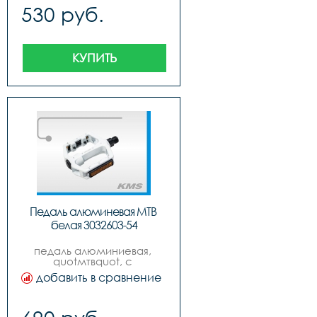
530 руб.
КУПИТЬ
Педаль алюминевая МТВ 
белая 3032603-54
педаль алюминиевая, 
quotмтвquot, с 
подшипниками, резьба 
добавить в сравнение
916quot, белая, с 
катафотами.