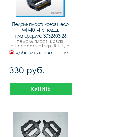
Педаль пластиковая Neco 
WP-401-1 с подш. 
платформа 3032603-26
педаль пластиковая 
quotnecoquot wp-401-1, c 
подшипниками, большая 
добавить в сравнение
платформа, с резьбой 
916quot, с катафотами.
330 руб.
КУПИТЬ